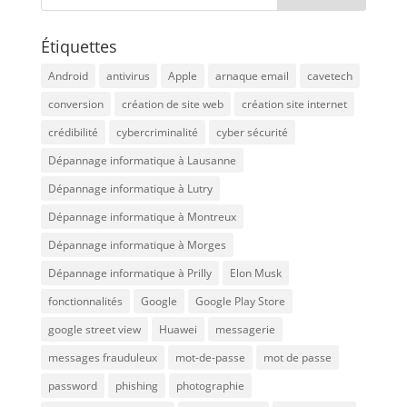
Étiquettes
Android
antivirus
Apple
arnaque email
cavetech
conversion
création de site web
création site internet
crédibilité
cybercriminalité
cyber sécurité
Dépannage informatique à Lausanne
Dépannage informatique à Lutry
Dépannage informatique à Montreux
Dépannage informatique à Morges
Dépannage informatique à Prilly
Elon Musk
fonctionnalités
Google
Google Play Store
google street view
Huawei
messagerie
messages frauduleux
mot-de-passe
mot de passe
password
phishing
photographie