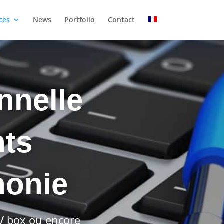
ces
News
Portfolio
Contact
nnelle
nts
honie
TV box ou encore