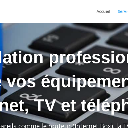
Accueil
Servi
llation professio
 vos équipeme
rnet, TV et télép
ppareils comme le routeur (Internet Box), la 