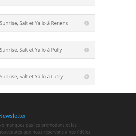
Sunrise, Salt et Yallo à Renens
unrise, Salt et Yallo à Pully
unrise, Salt et Yallo à Lutry
Newsletter
Ne manquez pas les promotions et les
nouveautés que nous réservons à nos fidèles