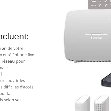
ncluent:
tion
de votre
x et téléphone fixe.
u réseau
pour
male.
Fi
r couvrir les
 difficiles d’accès.
our la
ls selon vos