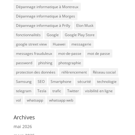
Dépannage informatique à Montreux
Dépannage informatique à Morges
Dépannage informatique à Prilly
Elon Musk
fonctionnalités
Google
Google Play Store
google street view
Huawei
messagerie
messages frauduleux
mot-de-passe
mot de passe
password
phishing
photographie
protection des données
référencement
Réseau social
Samsung
SEO
Smartphone
sécurité
technologie
telegram
Tesla
trafic
Twitter
visibilité en ligne
vol
whatsapp
whatsapp web
Archives
mai 2026