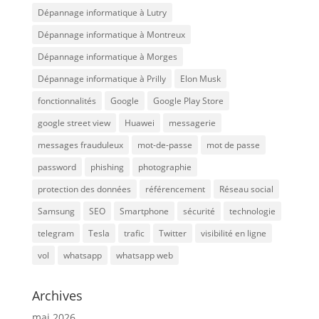
Dépannage informatique à Lutry
Dépannage informatique à Montreux
Dépannage informatique à Morges
Dépannage informatique à Prilly
Elon Musk
fonctionnalités
Google
Google Play Store
google street view
Huawei
messagerie
messages frauduleux
mot-de-passe
mot de passe
password
phishing
photographie
protection des données
référencement
Réseau social
Samsung
SEO
Smartphone
sécurité
technologie
telegram
Tesla
trafic
Twitter
visibilité en ligne
vol
whatsapp
whatsapp web
Archives
mai 2026