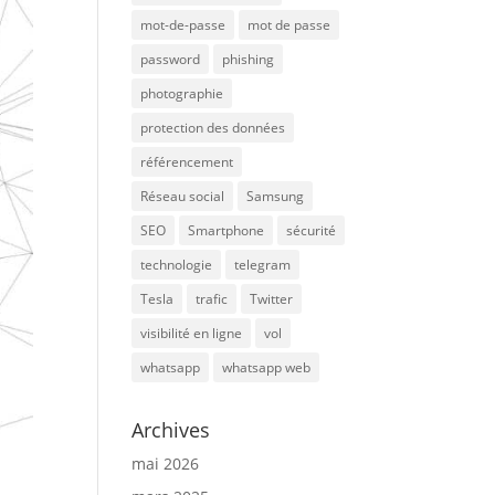
mot-de-passe
mot de passe
password
phishing
photographie
protection des données
référencement
Réseau social
Samsung
SEO
Smartphone
sécurité
technologie
telegram
Tesla
trafic
Twitter
visibilité en ligne
vol
whatsapp
whatsapp web
Archives
mai 2026