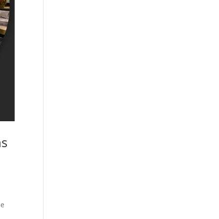
ns
ue