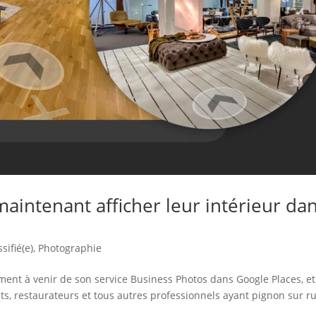
intenant afficher leur intérieur da
sifié(e)
,
Photographie
ent à venir de son service Business Photos dans Google Places, et
ts, restaurateurs et tous autres professionnels ayant pignon sur r