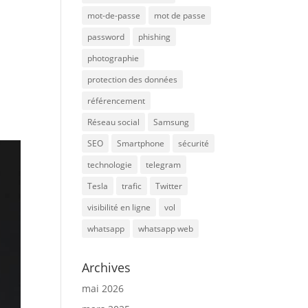
mot-de-passe
mot de passe
password
phishing
photographie
.
protection des données
référencement
Réseau social
Samsung
SEO
Smartphone
sécurité
technologie
telegram
Tesla
trafic
Twitter
visibilité en ligne
vol
whatsapp
whatsapp web
Archives
mai 2026