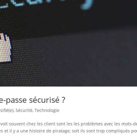
-passe sécurisé ?
sifié(e)
,
Sécurité
,
Technologie
oit souvent chez les client sont les les problèmes avec les mots-d
les et il y a une histoire de piratage, soit ils sont trop compliqués p