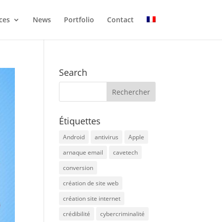
ces
News
Portfolio
Contact
Search
Étiquettes
Android
antivirus
Apple
arnaque email
cavetech
conversion
création de site web
création site internet
crédibilité
cybercriminalité