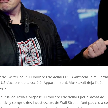
 de Twitter pour 44 milliards de dollars US. Avant cela, le milliarda
s US d’actions de la société. Apparemment, Musk avait déjà l’idée
emps.
s, le PDG de Tesla a proposé 44 milliards de dollars pour l’achat de
nde, y compris des investisseurs de Wall Street, n’ont pas cru à ce