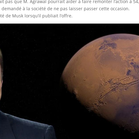
it pas que M. Agrawal pourrait aider à faire remonter l’action à 54
c demandé à la société de ne pas laisser passer cette occasion.
de Musk lorsqu’il publiait l’offre.