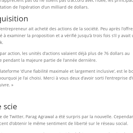
 n’apprécient pas ou ne soient pas d’accord avec l’idée, les principa
ation de l’opération d’un milliard de dollars.
uisition
l’entrepreneur ait acheté des actions de la société. Peu après l’offre,
 examiner la proposition et a vérifié jusqu’à trois fois s’il y avait
k.
 par action, les unités d’actions valaient déjà plus de 76 dollars au
re pendant la majeure partie de l’année dernière.
plateforme ‘d’une fiabilité maximale et largement inclusive’, est le b
pourquoi je l’ai choisi. Merci à vous deux d’avoir sorti l’entreprise d
ivre. »
 scie
e de Twitter, Parag Agrawal a été surpris par la nouvelle. Cependan
cent d’obtenir le même sentiment de liberté sur le réseau social.