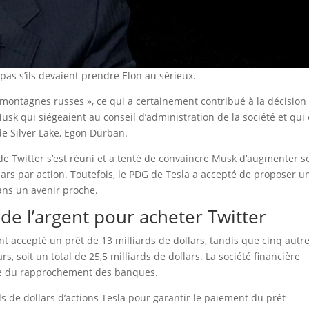
 pas s’ils devaient prendre Elon au sérieux.
« montagnes russes », ce qui a certainement contribué à la décision
Musk qui siégeaient au conseil d’administration de la société et qui
de Silver Lake, Egon Durban.
de Twitter s’est réuni et a tenté de convaincre Musk d’augmenter s
llars par action. Toutefois, le PDG de Tesla a accepté de proposer u
dans un avenir proche.
 l’argent pour acheter Twitter
 accepté un prêt de 13 milliards de dollars, tandis que cinq autr
rs, soit un total de 25,5 milliards de dollars. La société financière
ble du rapprochement des banques.
rds de dollars d’actions Tesla pour garantir le paiement du prêt