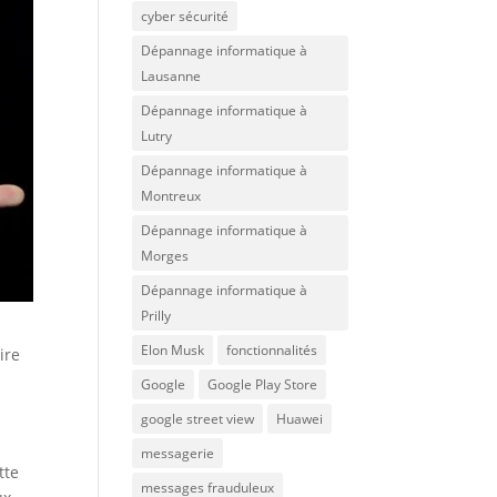
cyber sécurité
Dépannage informatique à
Lausanne
Dépannage informatique à
Lutry
Dépannage informatique à
Montreux
Dépannage informatique à
Morges
Dépannage informatique à
Prilly
Elon Musk
fonctionnalités
ire
Google
Google Play Store
google street view
Huawei
messagerie
tte
messages frauduleux