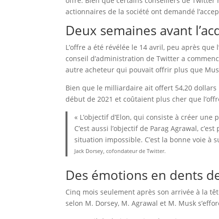
offre. Bien que certains conseillers de Twitter
actionnaires de la société ont demandé l’accept
Deux semaines avant l’acq
L’offre a été révélée le 14 avril, peu après que 
conseil d’administration de Twitter a commencé à
autre acheteur qui pouvait offrir plus que Mus
Bien que le milliardaire ait offert 54,20 dollars
début de 2021 et coûtaient plus cher que l’off
« L’objectif d’Elon, qui consiste à créer une 
C’est aussi l’objectif de Parag Agrawal, c’est 
situation impossible. C’est la bonne voie à su
Jack Dorsey, cofondateur de Twitter.
Des émotions en dents de
Cinq mois seulement après son arrivée à la têt
selon M. Dorsey, M. Agrawal et M. Musk s’effor