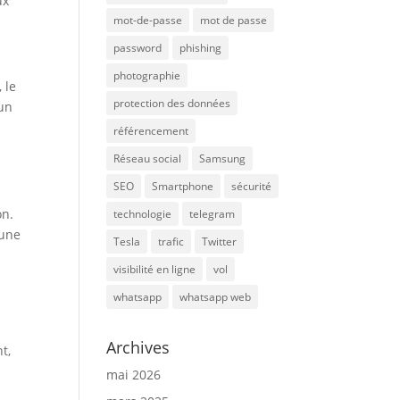
ux
mot-de-passe
mot de passe
password
phishing
photographie
 le
protection des données
 un
référencement
Réseau social
Samsung
SEO
Smartphone
sécurité
on.
technologie
telegram
’une
Tesla
trafic
Twitter
visibilité en ligne
vol
whatsapp
whatsapp web
Archives
t,
mai 2026