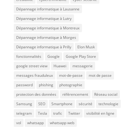
Dépannage informatique à Lausanne
Dépannage informatique à Lutry
Dépannage informatique à Montreux
Dépannage informatique à Morges
Dépannage informatique à Prilly
Elon Musk
fonctionnalités
Google
Google Play Store
google street view
Huawei
messagerie
messages frauduleux
mot-de-passe
mot de passe
password
phishing
photographie
protection des données
référencement
Réseau social
Samsung
SEO
Smartphone
sécurité
technologie
telegram
Tesla
trafic
Twitter
visibilité en ligne
vol
whatsapp
whatsapp web