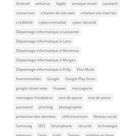
Android
antivirus
Apple
arnaque email
cavetech
conversion
création de site web
création site internet
crédibilité
cybercriminalité
cyber sécurité
Dépannage informatique à Lausanne
Dépannage informatique à Lutry
Dépannage informatique à Montreux
Dépannage informatique à Morges
Dépannage informatique à Prilly
Elon Musk
fonctionnalités
Google
Google Play Store
google street view
Huawei
messagerie
messages frauduleux
mot-de-passe
mot de passe
password
phishing
photographie
protection des données
référencement
Réseau social
Samsung
SEO
Smartphone
sécurité
technologie
telegram
Tesla
trafic
Twitter
visibilité en ligne